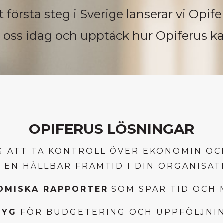
första steg i Sverige lanserar vi Opif
 oss idag och upptäck hur Opiferus ka
OPIFERUS LÖSNINGAR
IG ATT TA KONTROLL ÖVER EKONOMIN O
 EN HÅLLBAR FRAMTID I DIN ORGANISAT
OMISKA RAPPORTER
SOM SPAR TID OCH 
TYG
FÖR BUDGETERING OCH UPPFÖLJNIN