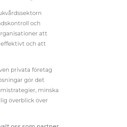
ukvårdssektorn
nadskontroll och
organisationer att
 effektivt och att
en privata företag
lösningar gör det
omistrategier, minska
lig överblick över
 valt oss som partner