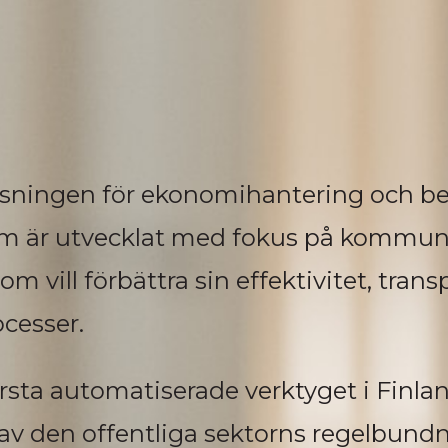
lösningen för ekonomihantering och b
stem är utvecklat med fokus på kommu
om vill förbättra sin effektivitet, tran
ocesser.
 första automatiserade verktyget i Finl
av den offentliga sektorns regelbund