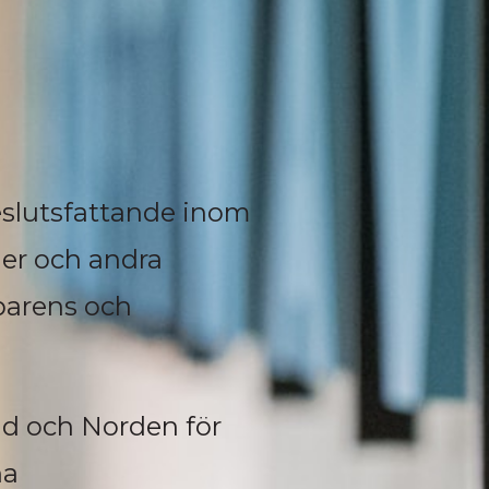
eslutsfattande inom
ner och andra
sparens och
and och Norden för
na