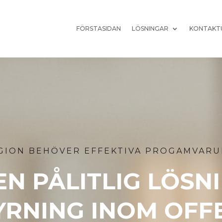
FÖRSTASIDAN
LÖSNINGAR
KONTAKT
GION
BEHÖVER
EFFEKTIVA
PROGAMVARU
EN PÅLITLIG LÖSN
RNING INOM OFF