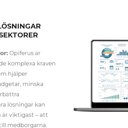
LÖSNINGAR
 SEKTORER
or:
Opiferus är
a de komplexa kraven
em hjälper
udgetar, minska
rbättra
åra lösningar kan
r viktigast – att
 till medborgarna.