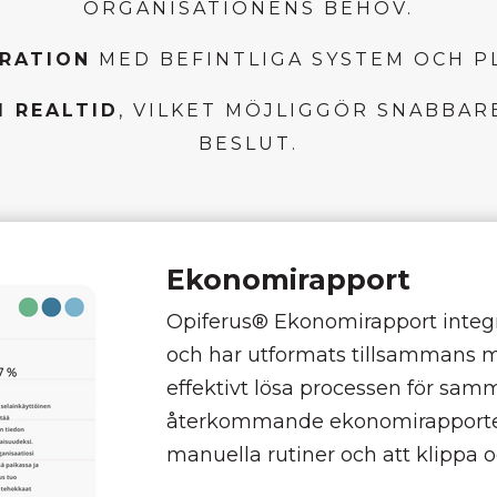
ORGANISATIONENS BEHOV.
GRATION
MED BEFINTLIGA SYSTEM OCH P
I REALTID
, VILKET MÖJLIGGÖR SNABBA
BESLUT.
Ekonomirapport
Opiferus® Ekonomirapport inte
och har utformats tillsammans 
effektivt lösa processen för sam
återkommande ekonomirapporte
manuella rutiner och att klippa oc