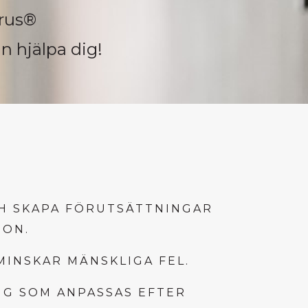
erus®
n hjälpa dig!
CH SKAPA FÖRUTSÄTTNINGAR
ION.
MINSKAR MÄNSKLIGA FEL.
G SOM ANPASSAS EFTER