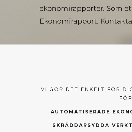
ekonomirapporter. Som ett 
Ekonomirapport.
Kontakta
VI GÖR DET ENKELT FÖR D
FÖR
AUTOMATISERADE EKON
SKRÄDDARSYDDA VERK