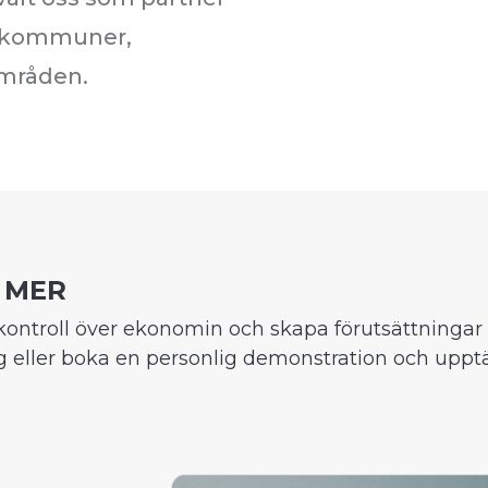
r kommuner,
mråden.
 MER
a kontroll över ekonomin och skapa förutsättningar f
ag eller boka en personlig demonstration och uppt