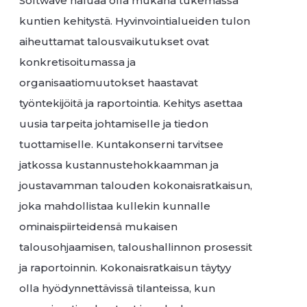
Softwave haluaa olla mukana tukemassa
kuntien kehitystä. Hyvinvointialueiden tulon
aiheuttamat talousvaikutukset ovat
konkretisoitumassa ja
organisaatiomuutokset haastavat
työntekijöitä ja raportointia. Kehitys asettaa
uusia tarpeita johtamiselle ja tiedon
tuottamiselle. Kuntakonserni tarvitsee
jatkossa kustannustehokkaamman ja
joustavamman talouden kokonaisratkaisun,
joka mahdollistaa kullekin kunnalle
ominaispiirteidensä mukaisen
talousohjaamisen, taloushallinnon prosessit
ja raportoinnin. Kokonaisratkaisun täytyy
olla hyödynnettävissä tilanteissa, kun