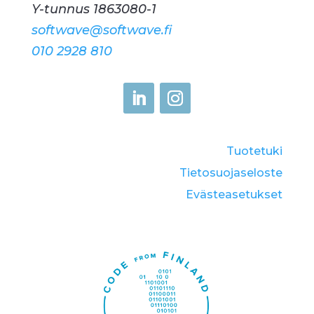
Y-tunnus 1863080-1
softwave@softwave.fi
010 2928 810
Tuotetuki
Tietosuojaseloste
Eväste­asetukset