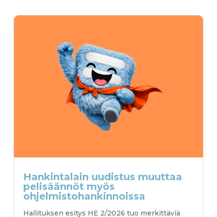
Hankintalain uudistus muuttaa
pelisäännöt myös
ohjelmistohankinnoissa
Hallituksen esitys HE 2/2026 tuo merkittäviä