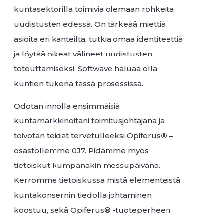
kuntasektorilla toimivia olemaan rohkeita
uudistusten edessä. On tärkeää miettiä
asioita eri kanteilta, tutkia omaa identiteettiä
ja löytää oikeat välineet uudistusten
toteuttamiseksi. Softwave haluaa olla
kuntien tukena tässä prosessissa.
Odotan innolla ensimmäisiä
kuntamarkkinoitani toimitusjohtajana ja
toivotan teidät tervetulleeksi Opiferus
® –
osastollemme 0J7. Pidämme myös
tietoiskut kumpanakin messupäivänä.
Kerromme tietoiskussa mistä elementeistä
kuntakonsernin tiedolla johtaminen
koostuu, sekä Opiferus® -tuoteperheen