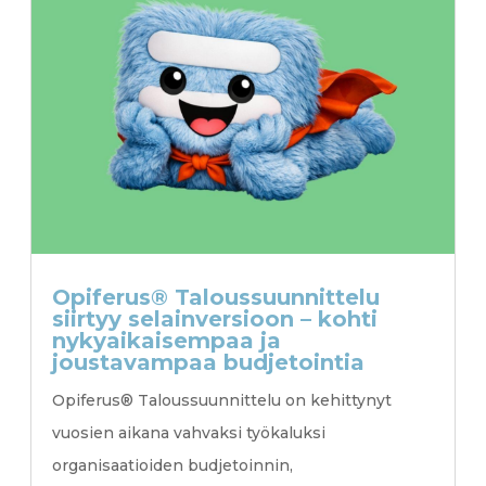
Opiferus® Taloussuunnittelu
siirtyy selainversioon – kohti
nykyaikaisempaa ja
joustavampaa budjetointia
Opiferus® Taloussuunnittelu on kehittynyt
vuosien aikana vahvaksi työkaluksi
organisaatioiden budjetoinnin,