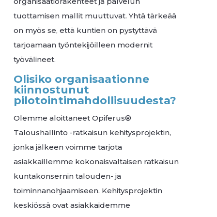
organisaatiorakenteet ja palvelun
tuottamisen mallit muuttuvat. Yhtä tärkeää
on myös se, että kuntien on pystyttävä
tarjoamaan työntekijöilleen modernit
työvälineet.
Olisiko organisaationne
kiinnostunut
pilotointimahdollisuudesta?
Olemme aloittaneet Opiferus®
Taloushallinto -ratkaisun kehitysprojektin,
jonka jälkeen voimme tarjota
asiakkaillemme kokonaisvaltaisen ratkaisun
kuntakonsernin talouden- ja
toiminnanohjaamiseen. Kehitysprojektin
keskiössä ovat asiakkaidemme