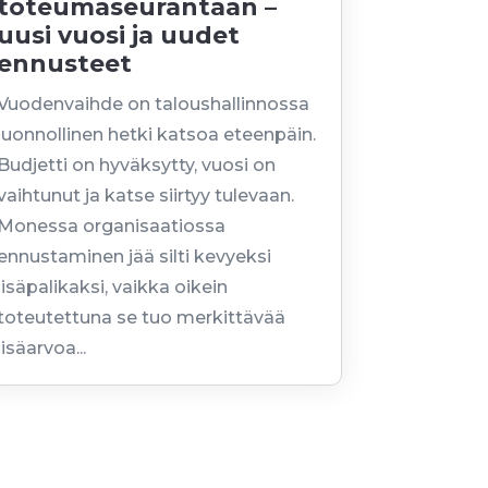
toteumaseurantaan –
uusi vuosi ja uudet
ennusteet
Vuodenvaihde on taloushallinnossa
luonnollinen hetki katsoa eteenpäin.
Budjetti on hyväksytty, vuosi on
vaihtunut ja katse siirtyy tulevaan.
Monessa organisaatiossa
ennustaminen jää silti kevyeksi
lisäpalikaksi, vaikka oikein
toteutettuna se tuo merkittävää
lisäarvoa...