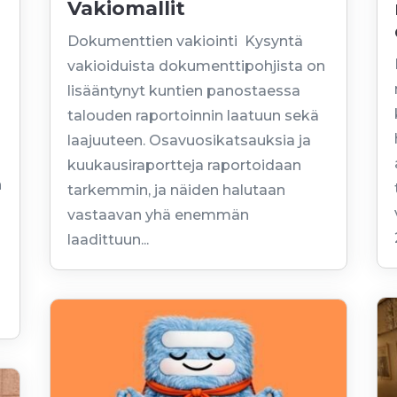
Vakiomallit
Dokumenttien vakiointi Kysyntä
vakioiduista dokumenttipohjista on
lisääntynyt kuntien panostaessa
talouden raportoinnin laatuun sekä
laajuuteen. Osavuosikatsauksia ja
kuukausiraportteja raportoidaan
n
tarkemmin, ja näiden halutaan
vastaavan yhä enemmän
laadittuun...