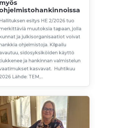
myös
ohjelmistohankinnoissa
Hallituksen esitys HE 2/2026 tuo
merkittäviä muutoksia tapaan, jolla
kunnat ja julkisorganisaatiot voivat
hankkia ohjelmistoja. Kilpailu
avautuu, sidosyksiköiden käyttö
tiukkenee ja hankinnan valmistelun
vaatimukset kasvavat. Huhtikuu
2026 Lähde: TEM,...