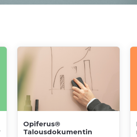
Opiferus®
y
Talousdokumentin