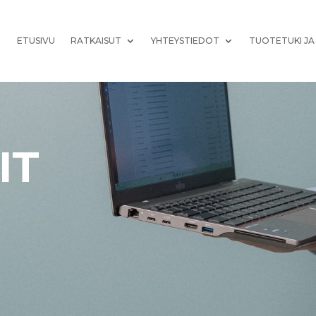
ETUSIVU
RATKAISUT
YHTEYSTIEDOT
TUOTETUKI JA
IT