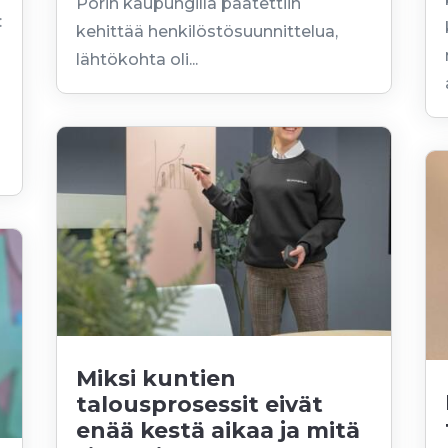
Porin kaupungilla päätettiin
:
kehittää henkilöstösuunnittelua,
a
lähtökohta oli...
Miksi kuntien
talousprosessit eivät
enää kestä aikaa ja mitä