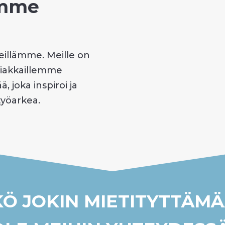
eemme
illämme. Meille on
asiakkaillemme
, joka inspiroi ja
työarkea.
KÖ JOKIN MIETITYTTÄM