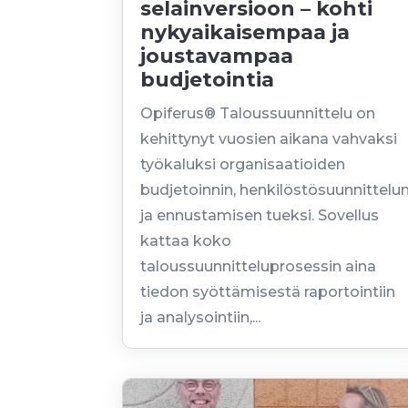
selainversioon – kohti
nykyaikaisempaa ja
joustavampaa
budjetointia
Opiferus® Taloussuunnittelu on
kehittynyt vuosien aikana vahvaksi
työkaluksi organisaatioiden
budjetoinnin, henkilöstösuunnittelu
ja ennustamisen tueksi. Sovellus
kattaa koko
taloussuunnitteluprosessin aina
tiedon syöttämisestä raportointiin
ja analysointiin,...