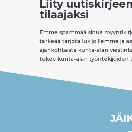
Liity uutiskirj
tilaajaksi
Emme spämmää sinua myyntikirje
tärkeää tarjota lukijoillemme ja 
ajankohtaista kunta-alan viestintää
tukee kunta-alan työntekijöiden 
JÄI