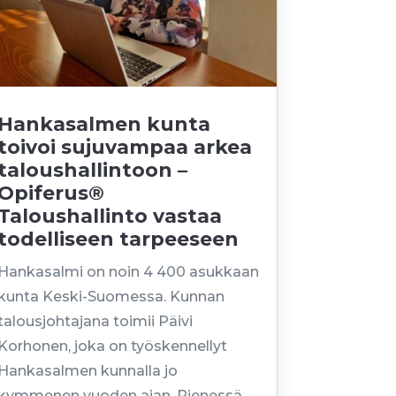
Hankasalmen kunta
toivoi sujuvampaa arkea
taloushallintoon –
Opiferus®
Taloushallinto vastaa
todelliseen tarpeeseen
Hankasalmi on noin 4 400 asukkaan
kunta Keski-Suomessa. Kunnan
talousjohtajana toimii Päivi
Korhonen, joka on työskennellyt
Hankasalmen kunnalla jo
kymmenen vuoden ajan. Pienessä