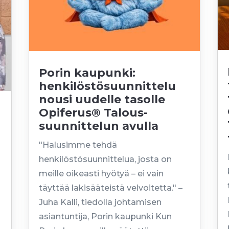
Porin kaupunki:
henkilöstösuunnittelu
nousi uudelle tasolle
Opiferus® Talous­
suunnittelun avulla
"Halusimme tehdä
henkilöstösuunnittelua, josta on
meille oikeasti hyötyä – ei vain
täyttää lakisääteistä velvoitetta." –
Juha Kalli, tiedolla johtamisen
asiantuntija, Porin kaupunki Kun