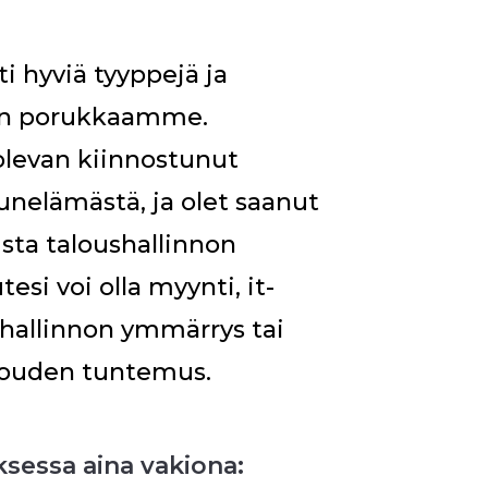
i hyviä tyyppejä ja
aan porukkaamme.
levan kiinnostunut
unelämästä, ja olet saanut
sta taloushallinnon
esi voi olla myynti, it-
hallinnon ymmärrys tai
louden tuntemus.
sessa aina vakiona: