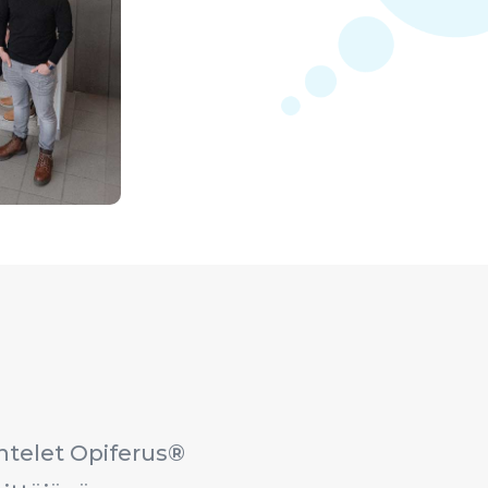
ntelet Opiferus®