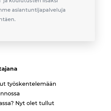
 ja koulutusten lisäksi
mme asiantuntijapalveluja
ntäen.
tajana
nut työskentelemään
ennossa
ssa? Nyt olet tullut