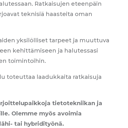
halutessaan. Ratkaisujen eteenpäin
rjoavat teknisiä haasteita oman
aiden yksilölliset tarpeet ja muuttuva
seen kehittämiseen ja halutessasi
n toimintoihin.
alu toteuttaa laadukkaita ratkaisuja
joittelupaikkoja tietotekniikan ja
oille. Olemme myös avoimia
ähi- tai hybridityönä.