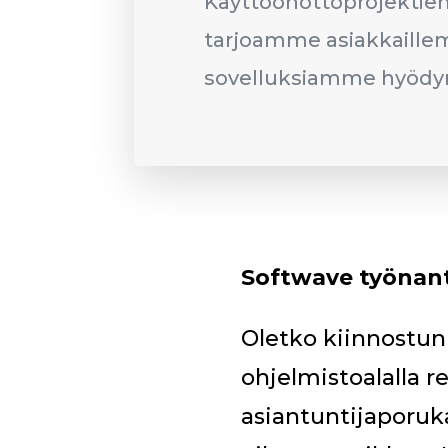
Käyttöönottoprojektien
tarjoamme asiakkaille
sovelluksiamme hyödy
Softwave työnan
Oletko kiinnostu
ohjelmistoalalla r
asiantuntijaporuka