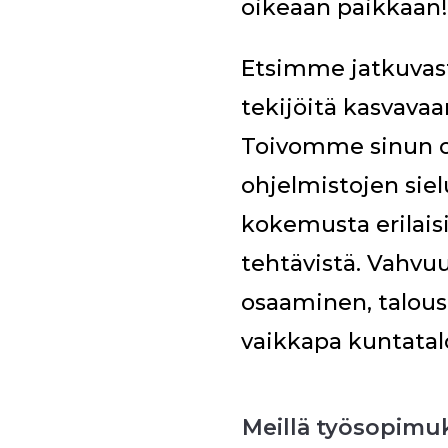
oikeaan paikkaan!
Etsimme jatkuvast
tekijöitä kasvav
Toivomme sinun o
ohjelmistojen siel
kokemusta erilaisi
tehtävistä. Vahvuut
osaaminen, talous
vaikkapa kuntata
Meillä työsopimuk