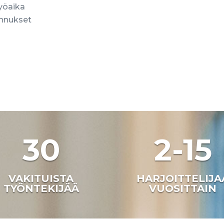
työaika
ennukset
30
2-15
VAKITUISTA
HARJOITTELIJA
TYÖNTEKIJÄÄ
VUOSITTAIN