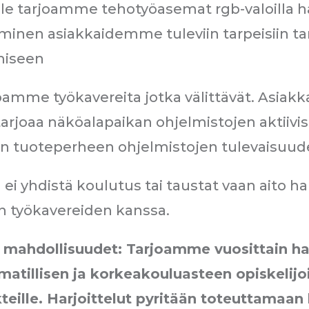
lle tarjoamme tehotyöasemat rgb-valoilla 
minen asiakkaidemme tuleviin tarpeisiin ta
miseen
joamme työkavereita jotka välittävät. Asiakk
arjoaa näköalapaikan ohjelmistojen aktiivi
n tuoteperheen ohjelmistojen tulevaisuude
 ei yhdistä koulutus tai taustat vaan aito h
n työkavereiden kanssa.
 mahdollisuudet: Tarjoamme vuosittain har
matillisen ja korkeakouluasteen opiskelij
eille. Harjoittelut pyritään toteuttamaan l