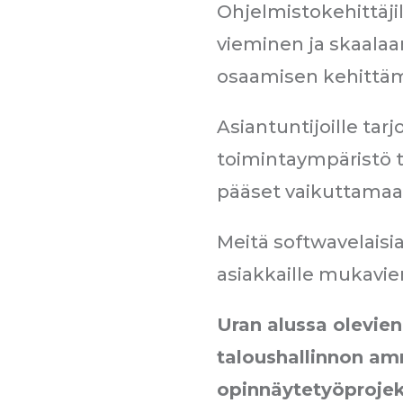
Ohjelmistokehittäji
vieminen ja skaalaa
osaamisen kehittä
Asiantuntijoille tar
toimintaympäristö t
pääset vaikuttamaa
Meitä softwavelaisia
asiakkaille mukavie
Uran alussa olevien
taloushallinnon am
opinnäytetyöprojekt