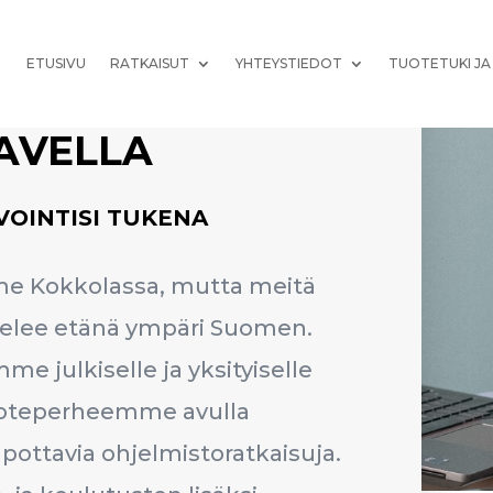
ETUSIVU
RATKAISUT
YHTEYSTIEDOT
TUOTETUKI JA
AVELLA
VOINTISI TUKENA
 Kokkolassa, mutta meitä
telee etänä ympäri Suomen.
 julkiselle ja yksityiselle
tuoteperheemme avulla
lpottavia ohjelmistoratkaisuja.