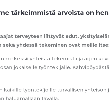
me tärkeimmistä arvoista on henk
laajat terveyteen liittyvät edut, yksityisel
 sekä yhdessä tekeminen ovat meille itse
me keksii yhteistä tekemistä ja arjen keven
san jokaiselle työntekijälle. Kahvipöydästä
ikille työntekijöille turvallisen yhteisön j
n haluamallaan tavalla.