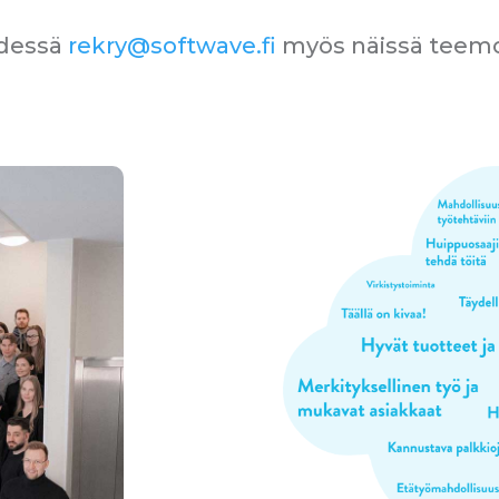
ydessä
rekry@softwave.fi
myös näissä teemo