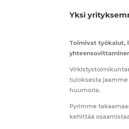
Yksi yrityksem
Toimivat työkalut, 
yhteensovittaminen
Virkistystoimikuntam
tuloksesta jaamme o
huumoria.
Pyrimme takaamaan ka
kehittää osaamistaa