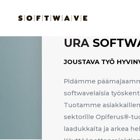
URA
SOFT­W
JOUSTAVA TYÖ HYVIN
Pidämme päämajaamme
softwavelaisia työsken
Tuotamme asiakkaillemme
sektorille Opiferus®-
laadukkaita ja arkea he