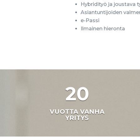
Hybridityö ja joustava 
Asiantuntijoiden valm
e-Passi
Ilmainen hieronta
20
VUOTTA VANHA
YRITYS