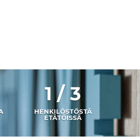
1 / 3
A
HENKILÖSTÖSTÄ
ETÄTÖISSÄ