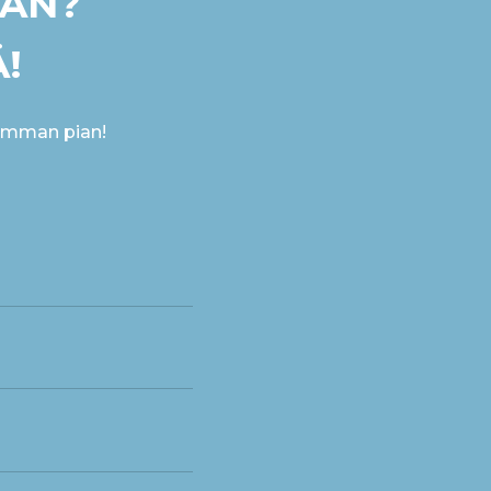
ÄÄN?
!
imman pian!