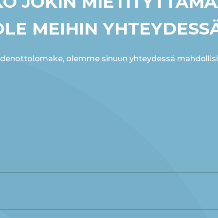
KÖ JOKIN MIETITYTTÄM
OLE MEIHIN YHTEYDESSÄ
ydenottolomake, olemme sinuun yhteydessä mahdollis