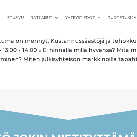
ETUSIVU
RATKAISUT
YHTEYSTIEDOT
TUOTETUKI JA
tuma on mennyt. Kustannussäästöjä ja tehokku
o 13:00 - 14:00 « Ei hinnalla millä hyvänsä? Mitä 
minen? Miten julkisyhteisön markkinoilla tapaht