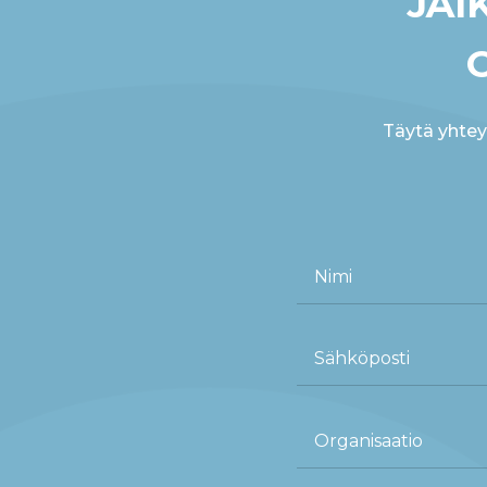
JÄI
Täytä yhte