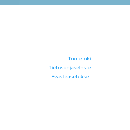
Tuotetuki
Tietosuojaseloste
Eväste­asetukset