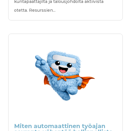
kuntapäättäjiltä ja talousjohdolta aktiivista
otetta. Resurssien...
Miten automaattinen työajan