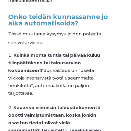
mekaaniseen osaan.
Onko teidän kunnassanne jo
aika automatisoida?
Tässä muutama kysymys, joiden pohjalta
sen voi arvioida:
Kuinka monta tuntia tai päivää kuluu
tilinpäätöksen tai talousarvion
kokoamiseen?
Jos vastaus on ”useita
viikkoja intensiivistä työtä useammalta
henkilöltä”, automaatiolla on paljon
tarjottavaa.
Kauanko viimeisin talousdokumentti
odotti valmistumistaan, koska jonkin
osaston tiedot olivat vielä
saapumatta?
Jalkautettu, reaaliaikainen