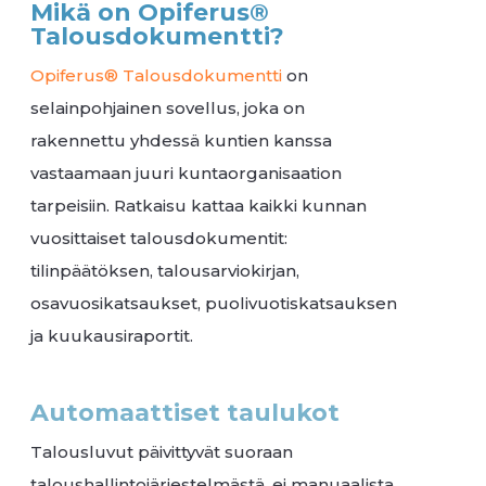
Mikä on Opiferus®
Talousdokumentti?
Opiferus® Talousdokumentti
on
selainpohjainen sovellus, joka on
rakennettu yhdessä kuntien kanssa
vastaamaan juuri kuntaorganisaation
tarpeisiin. Ratkaisu kattaa kaikki kunnan
vuosittaiset talousdokumentit:
tilinpäätöksen, talousarviokirjan,
osavuosikatsaukset, puolivuotiskatsauksen
ja kuukausiraportit.
Automaattiset taulukot
Talousluvut päivittyvät suoraan
taloushallintojärjestelmästä, ei manuaalista