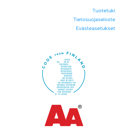
Tuotetuki
Tietosuojaseloste
Eväste­asetukset