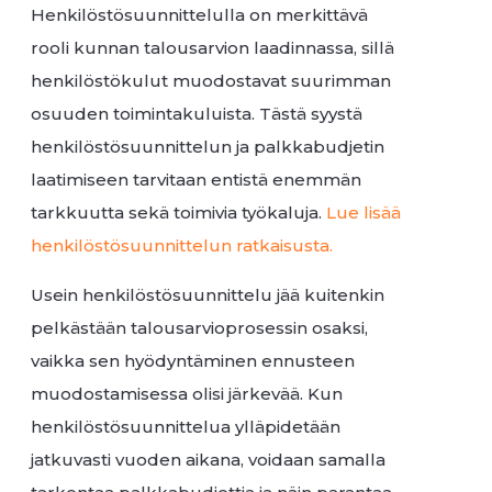
Henkilöstösuunnittelulla on merkittävä
rooli kunnan talousarvion laadinnassa, sillä
henkilöstökulut muodostavat suurimman
osuuden toimintakuluista. Tästä syystä
henkilöstösuunnittelun ja palkkabudjetin
laatimiseen tarvitaan entistä enemmän
tarkkuutta sekä toimivia työkaluja.
Lue lisää
henkilöstösuunnittelun ratkaisusta.
Usein henkilöstösuunnittelu jää kuitenkin
pelkästään talousarvioprosessin osaksi,
vaikka sen hyödyntäminen ennusteen
muodostamisessa olisi järkevää. Kun
henkilöstösuunnittelua ylläpidetään
jatkuvasti vuoden aikana, voidaan samalla