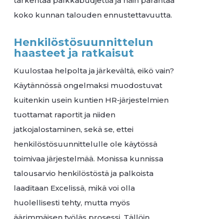
tarkentaa palkkabudjettia ja näin parantaa
koko kunnan talouden ennustettavuutta.
Henkilöstösuunnittelun
haasteet ja ratkaisut
Kuulostaa helpolta ja järkevältä, eikö vain?
Käytännössä ongelmaksi muodostuvat
kuitenkin usein kuntien HR-järjestelmien
tuottamat raportit ja niiden
jatkojalostaminen, sekä se, ettei
henkilöstösuunnittelulle ole käytössä
toimivaa järjestelmää. Monissa kunnissa
talousarvio henkilöstöstä ja palkoista
laaditaan Excelissä, mikä voi olla
huolellisesti tehty, mutta myös
äärimmäisen työläs prosessi. Tällöin