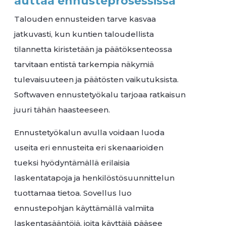
auttaa ennusteprosessissa
Talouden ennusteiden tarve kasvaa
jatkuvasti, kun kuntien taloudellista
tilannetta kiristetään ja päätöksenteossa
tarvitaan entistä tarkempia näkymiä
tulevaisuuteen ja päätösten vaikutuksista.
Softwaven ennustetyökalu tarjoaa ratkaisun
juuri tähän haasteeseen.
Ennustetyökalun avulla voidaan luoda
useita eri ennusteita eri skenaarioiden
tueksi hyödyntämällä erilaisia
laskentatapoja ja henkilöstösuunnittelun
tuottamaa tietoa. Sovellus luo
ennustepohjan käyttämällä valmiita
laskentasääntöjä, joita käyttäjä pääsee