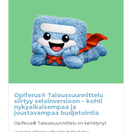
Opiferus® Taloussuunnittelu
siirtyy selainversioon – kohti
nykyaikaisempaa ja
joustavampaa budjetointia
Opiferus® Taloussuunnittelu on kehittynyt