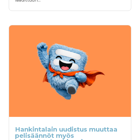
laadittuun...
Hankintalain uudistus muuttaa
pelisäännöt myös