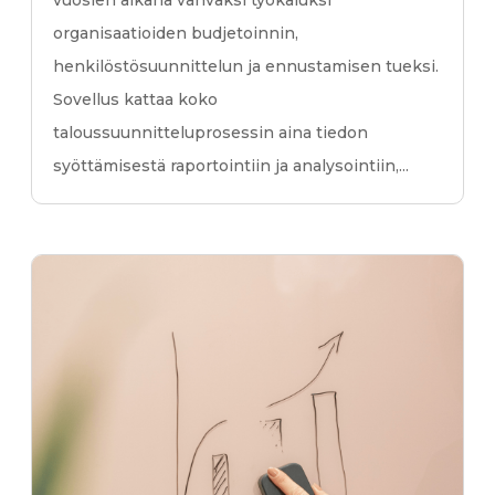
vuosien aikana vahvaksi työkaluksi
organisaatioiden budjetoinnin,
henkilöstösuunnittelun ja ennustamisen tueksi.
Sovellus kattaa koko
taloussuunnitteluprosessin aina tiedon
syöttämisestä raportointiin ja analysointiin,...