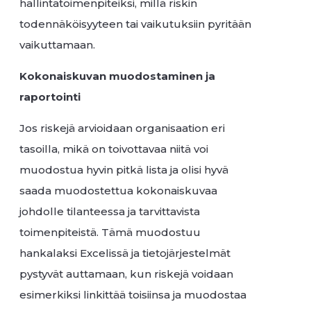
hallintatoimenpiteiksi, millä riskin
todennäköisyyteen tai vaikutuksiin pyritään
vaikuttamaan.
Kokonaiskuvan muodostaminen ja
raportointi
Jos riskejä arvioidaan organisaation eri
tasoilla, mikä on toivottavaa niitä voi
muodostua hyvin pitkä lista ja olisi hyvä
saada muodostettua kokonaiskuvaa
johdolle tilanteessa ja tarvittavista
toimenpiteistä. Tämä muodostuu
hankalaksi Excelissä ja tietojärjestelmät
pystyvät auttamaan, kun riskejä voidaan
esimerkiksi linkittää toisiinsa ja muodostaa