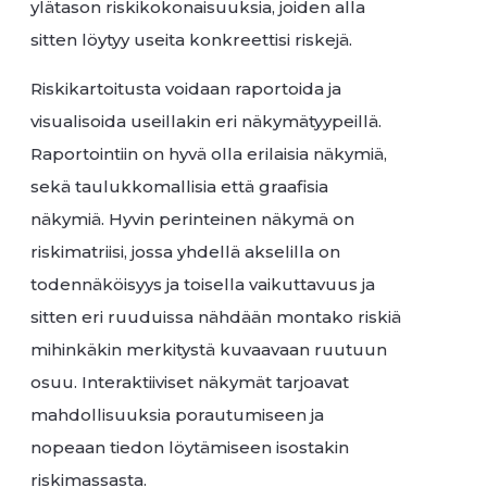
ylätason riskikokonaisuuksia, joiden alla
sitten löytyy useita konkreettisi riskejä.
Riskikartoitusta voidaan raportoida ja
visualisoida useillakin eri näkymätyypeillä.
Raportointiin on hyvä olla erilaisia näkymiä,
sekä taulukkomallisia että graafisia
näkymiä. Hyvin perinteinen näkymä on
riskimatriisi, jossa yhdellä akselilla on
todennäköisyys ja toisella vaikuttavuus ja
sitten eri ruuduissa nähdään montako riskiä
mihinkäkin merkitystä kuvaavaan ruutuun
osuu. Interaktiiviset näkymät tarjoavat
mahdollisuuksia porautumiseen ja
nopeaan tiedon löytämiseen isostakin
riskimassasta.