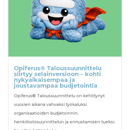
Opiferus® Taloussuunnittelu
siirtyy selainversioon – kohti
nykyaikaisempaa ja
joustavampaa budjetointia
Opiferus® Taloussuunnittelu on kehittynyt
vuosien aikana vahvaksi työkaluksi
organisaatioiden budjetoinnin,
henkilöstösuunnittelun ja ennustamisen tueksi.