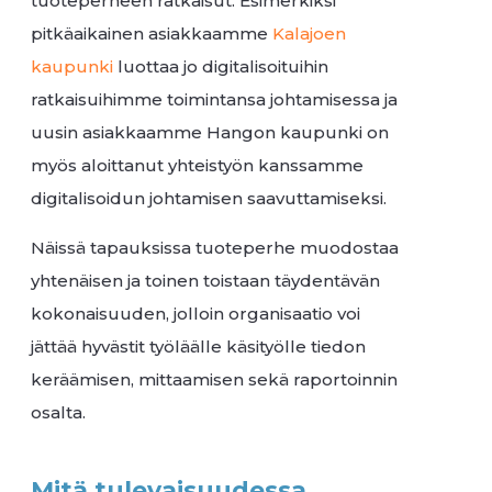
tuoteperheen ratkaisut. Esimerkiksi
pitkäaikainen asiakkaamme
Kalajoen
kaupunki
luottaa jo digitalisoituihin
ratkaisuihimme toimintansa johtamisessa ja
uusin asiakkaamme Hangon kaupunki on
myös aloittanut yhteistyön kanssamme
digitalisoidun johtamisen saavuttamiseksi.
Näissä tapauksissa tuoteperhe muodostaa
yhtenäisen ja toinen toistaan täydentävän
kokonaisuuden, jolloin organisaatio voi
jättää hyvästit työläälle käsityölle tiedon
keräämisen, mittaamisen sekä raportoinnin
osalta.
Mitä tulevaisuudessa