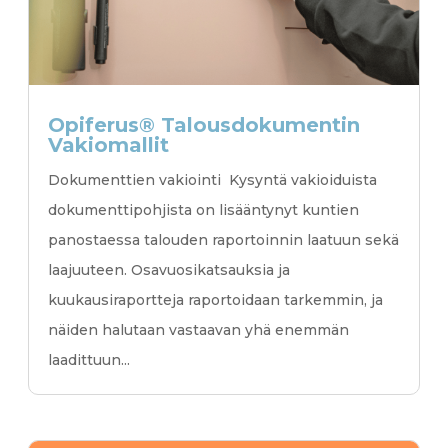
Opiferus® Talousdokumentin
Vakiomallit
Dokumenttien vakiointi Kysyntä vakioiduista
dokumenttipohjista on lisääntynyt kuntien
panostaessa talouden raportoinnin laatuun sekä
laajuuteen. Osavuosikatsauksia ja
kuukausiraportteja raportoidaan tarkemmin, ja
näiden halutaan vastaavan yhä enemmän
laadittuun...