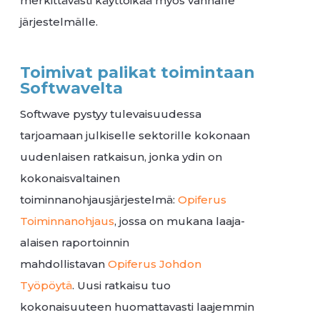
merkittävästi käyttöikää myös vanhalle
järjestelmälle.
Toimivat palikat toimintaan
Softwavelta
Softwave pystyy tulevaisuudessa
tarjoamaan julkiselle sektorille kokonaan
uudenlaisen ratkaisun, jonka ydin on
kokonaisvaltainen
toiminnanohjausjärjestelmä:
Opiferus
Toiminnanohjaus
, jossa on mukana laaja-
alaisen raportoinnin
mahdollistavan
Opiferus
Johdon
Työpöytä
. Uusi ratkaisu tuo
kokonaisuuteen huomattavasti laajemmin