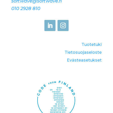
softwave@softwave.fi
010 2928 810
Tuotetuki
Tietosuojaseloste
Eväste­asetukset