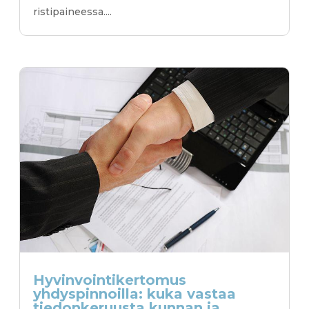
ristipaineessa....
Hyvinvointikertomus
yhdyspinnoilla: kuka vastaa
tiedonkeruusta kunnan ja