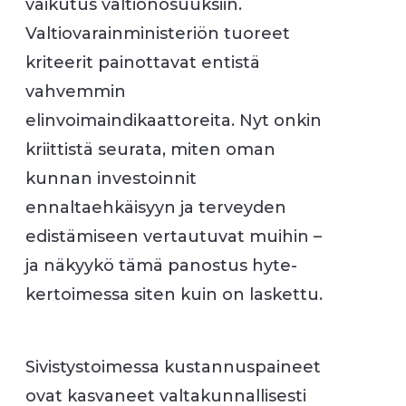
vaikutus valtionosuuksiin.
Valtiovarainministeriön tuoreet
kriteerit painottavat entistä
vahvemmin
elinvoimaindikaattoreita. Nyt onkin
kriittistä seurata, miten oman
kunnan investoinnit
ennaltaehkäisyyn ja terveyden
edistämiseen vertautuvat muihin –
ja näkyykö tämä panostus hyte-
kertoimessa siten kuin on laskettu.
Sivistystoimessa kustannuspaineet
ovat kasvaneet valtakunnallisesti