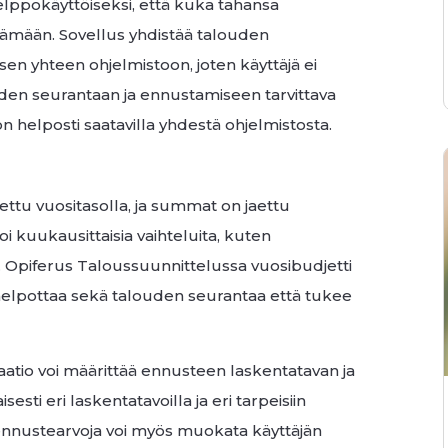
elppokäyttöiseksi, että kuka tahansa
ttämään. Sovellus yhdistää talouden
n yhteen ohjelmistoon, joten käyttäjä ei
alouden seurantaan ja ennustamiseen tarvittava
 on helposti saatavilla yhdestä ohjelmistosta.
tettu vuositasolla, ja summat on jaettu
i kuukausittaisia vaihteluita, kuten
. Opiferus Taloussuunnittelussa vuosibudjetti
e helpottaa sekä talouden seurantaa että tukee
atio voi määrittää ennusteen laskentatavan ja
sti eri laskentatavoilla ja eri tarpeisiin
 ennustearvoja voi myös muokata käyttäjän