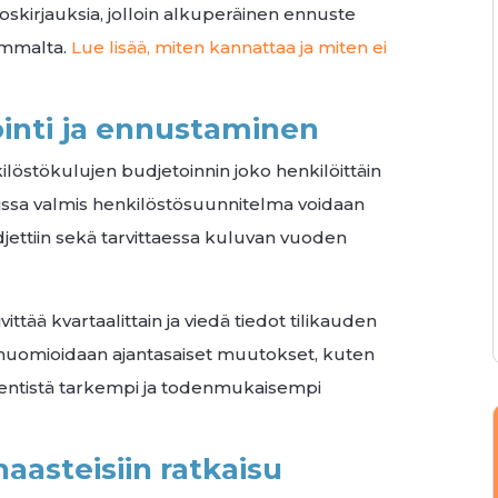
skirjauksia, jolloin alkuperäinen ennuste
eammalta.
Lue lisää, miten kannattaa ja miten ei
inti ja ennustaminen
löstökulujen budjetoinnin joko henkilöittäin
issa valmis henkilöstösuunnitelma voidaan
djettiin sekä tarvittaessa kuluvan vuoden
tää kvartaalittain ja viedä tiedot tilikauden
huomioidaan ajantasaiset muutokset, kuten
n entistä tarkempi ja todenmukaisempi
aasteisiin ratkaisu