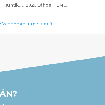
Huhtikuu 2026 Lähde: TEM,...
« Vanhemmat merkinnät
ÄÄN?