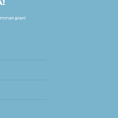
!
imman pian!