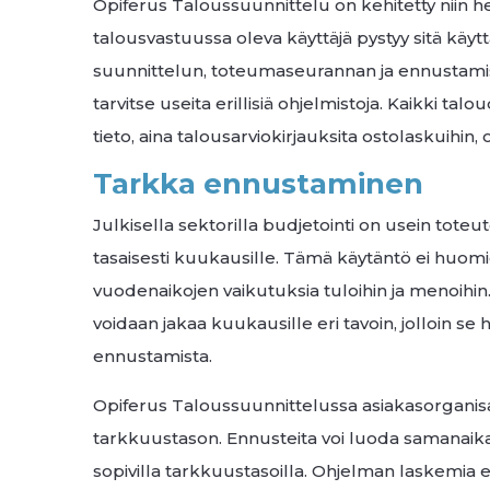
Opiferus Taloussuunnittelu on kehitetty niin h
talousvastuussa oleva käyttäjä pystyy sitä käy
suunnittelun, toteumaseurannan ja ennustamise
tarvitse useita erillisiä ohjelmistoja. Kaikki t
tieto, aina talousarviokirjauksita ostolaskuihin,
Tarkka ennustaminen
Julkisella sektorilla budjetointi on usein toteu
tasaisesti kuukausille. Tämä käytäntö ei huomio
vuodenaikojen vaikutuksia tuloihin ja menoihin
voidaan jakaa kuukausille eri tavoin, jolloin s
ennustamista.
Opiferus Taloussuunnittelussa asiakasorganisa
tarkkuustason. Ennusteita voi luoda samanaikaise
sopivilla tarkkuustasoilla. Ohjelman laskemia