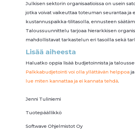
Julkisen sektorin organisaatioissa on usein satoj
jotka voivat vaikeuttaa toteuman seurantaa ja e
kustannuspaikka-tilitasolla, ennusteen säätämin
Taloussuunnittelu tarjoaa hierarkkisen organisa
mahdollistavat tarkastelun eri tasoilla sekä 
Lisää aiheesta
Haluatko oppia lisää budjetoinnista ja talous
Palkkabudjetointi voi olla yllättävän helppoa
j
lue miten kannattaa ja ei kannata tehdä
.
Jenni Tuliniemi
Tuotepäällikkö
Softwave Ohjelmistot Oy