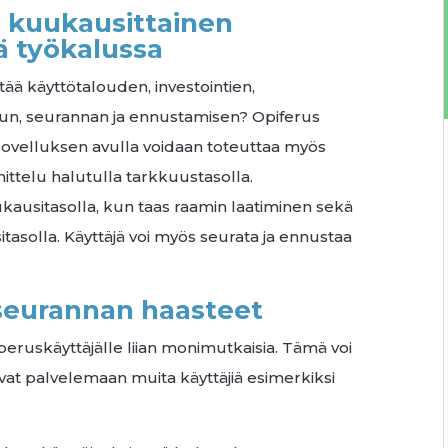
a kuukausittainen
ä työkalussa
stää käyttötalouden, investointien,
lun, seurannan ja ennustamisen? Opiferus
Sovelluksen avulla voidaan toteuttaa myös
nittelu halutulla tarkkuustasolla.
ukausitasolla, kun taas raamin laatiminen sekä
asolla. Käyttäjä voi myös seurata ja ennustaa
 seurannan haasteet
peruskäyttäjälle liian monimutkaisia. Tämä voi
tuvat palvelemaan muita käyttäjiä esimerkiksi