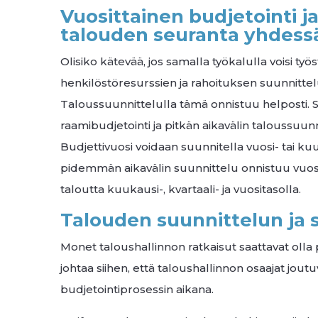
Vuosittainen budjetointi j
talouden seuranta yhdess
Olisiko kätevää, jos samalla työkalulla voisi työ
henkilöstöresurssien ja rahoituksen suunnitte
Taloussuunnittelulla tämä onnistuu helposti. 
raamibudjetointi ja pitkän aikavälin taloussuun
Budjettivuosi voidaan suunnitella vuosi- tai ku
pidemmän aikavälin suunnittelu onnistuu vuosit
taloutta kuukausi-, kvartaali- ja vuositasolla.
Talouden suunnittelun ja
Monet taloushallinnon ratkaisut saattavat olla 
johtaa siihen, että taloushallinnon osaajat jou
budjetointiprosessin aikana.