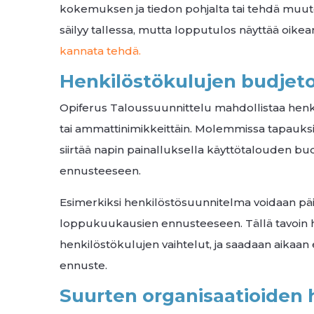
kokemuksen ja tiedon pohjalta tai tehdä muuto
säilyy tallessa, mutta lopputulos näyttää oik
kannata tehdä.
Henkilöstökulujen budjeto
Opiferus Taloussuunnittelu mahdollistaa henki
tai ammattinimikkeittäin. Molemmissa tapauks
siirtää napin painalluksella käyttötalouden bu
ennusteeseen.
Esimerkiksi henkilöstösuunnitelma voidaan päivit
loppukuukausien ennusteeseen. Tällä tavoin 
henkilöstökulujen vaihtelut, ja saadaan aikaa
ennuste.
Suurten organisaatioiden h