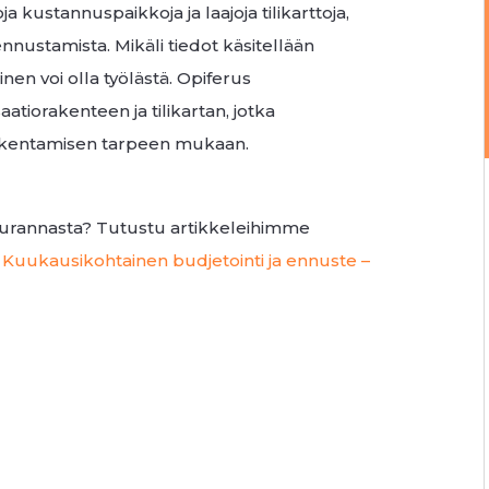
a kustannuspaikkoja ja laajoja tilikarttoja,
nnustamista. Mikäli tiedot käsitellään
en voi olla työlästä. Opiferus
atiorakenteen ja tilikartan, jotka
tarkentamisen tarpeen mukaan.
seurannasta? Tutustu artikkeleihimme
a
Kuukausikohtainen budjetointi ja ennuste –