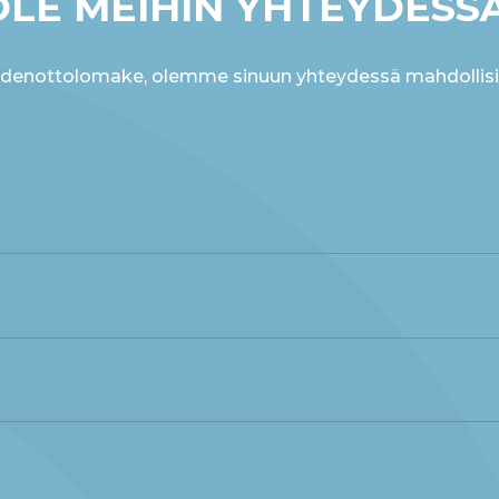
OLE MEIHIN YHTEYDESSÄ
ydenottolomake, olemme sinuun yhteydessä mahdollis