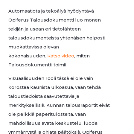
Automaatiota ja tekoälyä hyödyntävä
Opiferus Talousdokumentti luo monen
tekijän ja usean eri tietolähteen
talousdokumenteista yhtenäisen helposti
muokattavissa olevan
kokonaisuuden.
Katso video
, miten
Talousdokumentti toimii.
Visuaalisuuden rooli tässä ei ole vain
korostaa kaunista ulkoasua, vaan tehdä
taloustiedoista saavutettavia ja
merkityksellisiä. Kunnan talousraportit eivät
ole pelkkiä paperitulosteita, vaan
mahdollisuus avata keskustelu, luoda
ymmärrystä ja ohjata päätöksiä. Opiferus