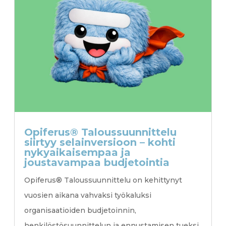
Opiferus® Taloussuunnittelu
siirtyy selainversioon – kohti
nykyaikaisempaa ja
joustavampaa budjetointia
Opiferus® Taloussuunnittelu on kehittynyt
vuosien aikana vahvaksi työkaluksi
organisaatioiden budjetoinnin,
henkilöstösuunnittelun ja ennustamisen tueksi.