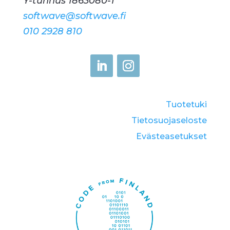
Y-tunnus 1863080-1
softwave@softwave.fi
010 2928 810
Tuotetuki
Tietosuojaseloste
Eväste­asetukset