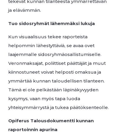
tekevät kunnan tilanteesta ymmärrettävän
ja elävämmän.
Tuo sidosryhmät lähemmäksi lukuja
Kun visuaalisuus tekee raporteista
helpommin lähestyttäviä, se avaa ovet
laajemmalle sidosryhmäosallistumiselle.
Veronmaksajat, poliittiset päättäjät ja muut
kiinnostuneet voivat helposti omaksua ja
ymmärtää kunnan taloudellisen tilanteen.
Tämä ei ole pelkästään läpinäkyvyyden
kysymys, vaan myös tapa luoda
yhteisymmärrystä ja tukea päätöksenteolle.
Opiferus Talousdokumentti kunnan
raportoinnin apurina