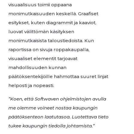
visuaalisuus toimii oppaana
monimutkaisuuden keskellä. Graafiset
esitykset, kuten diagrammit ja kaaviot,
luovat välittömän käsityksen
monimutkaisista taloustiedoista. Kun
raportissa on sivuja roppakaupalla,
visuaaliset elementit tarjoavat
mahdollisuuden kunnan
päätöksentekijöille hahmottaa suuret linjat
helposti ja nopeasti.
”Koen, että Softwaven ohjelmistojen avulla
me olemme voineet nostaa kaupungin
päätöksenteon laatutasoa. Luotettava tieto
tukee kaupungin tiedolla johtamista.”