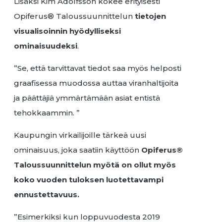
Lisäksi Kim Adolfsson kokee erityisesti
Opiferus® Taloussuunnittelun
tietojen
visualisoinnin hyödylliseksi
ominaisuudeksi
.
”Se, että tarvittavat tiedot saa myös helposti
graafisessa muodossa auttaa viranhaltijoita
ja päättäjiä ymmärtämään asiat entistä
tehokkaammin. ”
Kaupungin virkailijoille tärkeä uusi
ominaisuus, joka saatiin käyttöön
Opiferus®
Taloussuunnittelun myötä on ollut myös
koko vuoden tuloksen luotettavampi
ennustettavuus.
”Esimerkiksi kun loppuvuodesta 2019