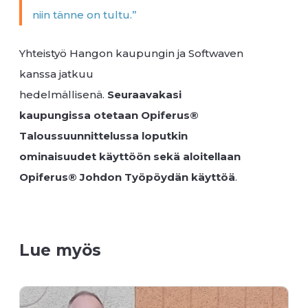
niin tänne on tultu.”
Yhteistyö Hangon kaupungin ja Softwaven
kanssa jatkuu
hedelmällisenä.
Seuraavakasi
kaupungissa otetaan Opiferus®
Taloussuunnittelussa loputkin
ominaisuudet käyttöön sekä aloitellaan
Opiferus® Johdon Työpöydän käyttöä
.
Lue myös