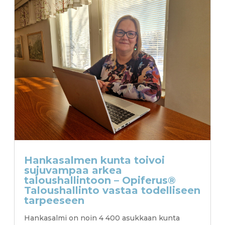
Hankasalmen kunta toivoi
sujuvampaa arkea
taloushallintoon – Opiferus®
Taloushallinto vastaa todelliseen
tarpeeseen
Hankasalmi on noin 4 400 asukkaan kunta