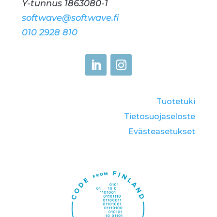
Y-tunnus 1863080-1
softwave@softwave.fi
010 2928 810
Tuotetuki
Tietosuojaseloste
Eväste­asetukset