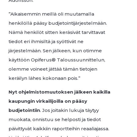
Adolfsson.
”Aikaisemmin meillä oli muutamalla
henkilöllä pääsy budjetointijärjestelmään.
Nämä henkilöt sitten keräsivät tarvittavat
tiedot eri ihmisiltä ja syöttivät ne
järjestelmään. Sen jälkeen, kun otimme
käyttöön Opiferus® Taloussuunnittelun,
olemme voineet jättää tämän tietojen
keräilyn lähes kokonaan pois.”
Nyt ohjelmistomuutoksen jälkeen kaikilla
kaupungin virkailijoilla on pääsy
budjetointiin
. Jos joitakin lukuja täytyy
muokata, onnistuu se helposti ja tiedot
päivittyvät kaikkiin raportteihin reaaliajassa.