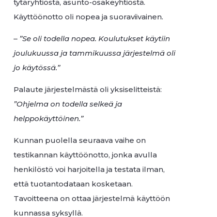
tytäryhtiöstä, asunto-osakeyhtiöstä.
Käyttöönotto oli nopea ja suoraviivainen.
–
”Se oli todella nopea. Koulutukset käytiin
joulukuussa ja tammikuussa järjestelmä oli
jo käytössä.”
Palaute järjestelmästä oli yksiselitteistä:
”Ohjelma on todella selkeä ja
helppokäyttöinen.”
Kunnan puolella seuraava vaihe on
testikannan käyttöönotto, jonka avulla
henkilöstö voi harjoitella ja testata ilman,
että tuotantodataan kosketaan.
Tavoitteena on ottaa järjestelmä käyttöön
kunnassa syksyllä.