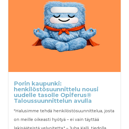
Porin kaupunki:
henkilöstösuunnittelu nousi
uudelle tasolle Opiferus®
Talous­suunnittelun avulla
"Halusimme tehdä henkilöstösuunnittelua, josta
on meille oikeasti hyötyä – ei vain täyttää
lakisääteistä velvoitetta." – Juha Kalli, tiedolla