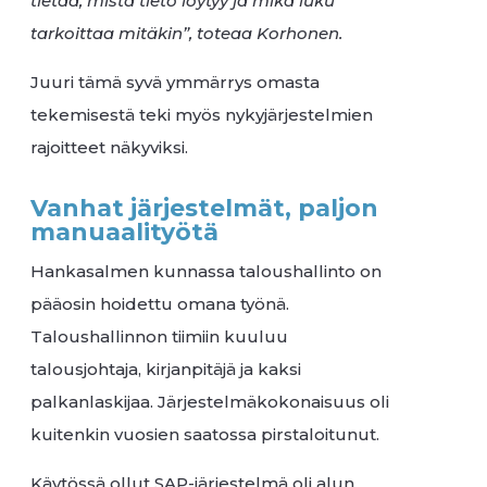
tietää, mistä tieto löytyy ja mikä luku
tarkoittaa mitäkin”, toteaa Korhonen.
Juuri tämä syvä ymmärrys omasta
tekemisestä teki myös nykyjärjestelmien
rajoitteet näkyviksi.
Vanhat järjestelmät, paljon
manuaalityötä
Hankasalmen kunnassa taloushallinto on
pääosin hoidettu omana työnä.
Taloushallinnon tiimiin kuuluu
talousjohtaja, kirjanpitäjä ja kaksi
palkanlaskijaa. Järjestelmäkokonaisuus oli
kuitenkin vuosien saatossa pirstaloitunut.
Käytössä ollut SAP-järjestelmä oli alun