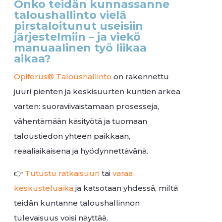
Onko teidän kunnassanne
taloushallinto vielä
pirstaloitunut useisiin
järjestelmiin – ja viekö
manuaalinen työ liikaa
aikaa?
Opiferus® Taloushallinto
on rakennettu
juuri pienten ja keskisuurten kuntien arkea
varten: suoraviivaistamaan prosesseja,
vähentämään käsityötä ja tuomaan
taloustiedon yhteen paikkaan,
reaaliaikaisena ja hyödynnettävänä.
👉
Tutustu ratkaisuun
tai
varaa
keskusteluaika
ja katsotaan yhdessä, miltä
teidän kuntanne taloushallinnon
tulevaisuus voisi näyttää.