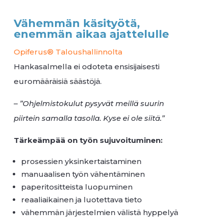
Vähemmän käsityötä,
enemmän aikaa ajattelulle
Opiferus® Taloushallinnolta
Hankasalmella ei odoteta ensisijaisesti
euromääräisiä säästöjä.
–
”Ohjelmistokulut pysyvät meillä suurin
piirtein samalla tasolla. Kyse ei ole siitä.”
Tärkeämpää on työn sujuvoituminen:
prosessien yksinkertaistaminen
manuaalisen työn vähentäminen
paperitositteista luopuminen
reaaliaikainen ja luotettava tieto
vähemmän järjestelmien välistä hyppelyä