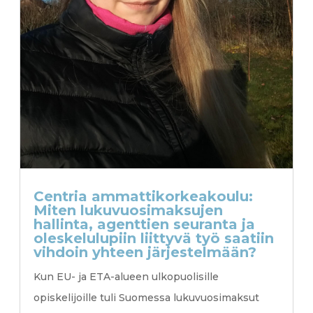
Centria ammattikorkeakoulu:
Miten lukuvuosimaksujen
hallinta, agenttien seuranta ja
oleskelulupiin liittyvä työ saatiin
vihdoin yhteen järjestelmään?
Kun EU- ja ETA-alueen ulkopuolisille
opiskelijoille tuli Suomessa lukuvuosimaksut