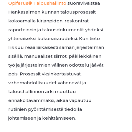
Opiferus® Taloushallinto
suoraviivaistaa
Hankasalmen kunnan talousprosessit
kokoamalla kirjanpidon, reskontrat,
raportoinnin ja talousdokumentit yhdeksi
yhtenäiseksi kokonaisuudeksi. Kun tieto
liikkuu reaaliaikaisesti saman järjestelmän
sisällä, manuaaliset siirrot, päällekkäinen
työ ja järjestelmien välinen odottelu jäävät
pois. Prosessit yksinkertaistuvat,
virhemahdollisuudet vähenevät ja
taloushallinnon arki muuttuu
ennakoitavammaksi, aikaa vapautuu
rutiinien pyörittämisestä tiedolla
johtamiseen ja kehittämiseen.