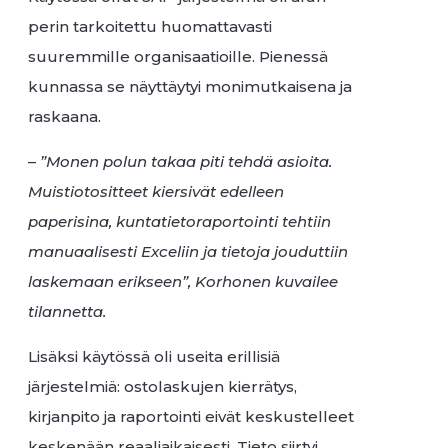
perin tarkoitettu huomattavasti
suuremmille organisaatioille. Pienessä
kunnassa se näyttäytyi monimutkaisena ja
raskaana.
–
”Monen polun takaa piti tehdä asioita.
Muistiotositteet kiersivät edelleen
paperisina, kuntatietoraportointi tehtiin
manuaalisesti Exceliin ja tietoja jouduttiin
laskemaan erikseen”, Korhonen kuvailee
tilannetta.
Lisäksi käytössä oli useita erillisiä
järjestelmiä: ostolaskujen kierrätys,
kirjanpito ja raportointi eivät keskustelleet
keskenään reaaliaikaisesti. Tieto siirtyi