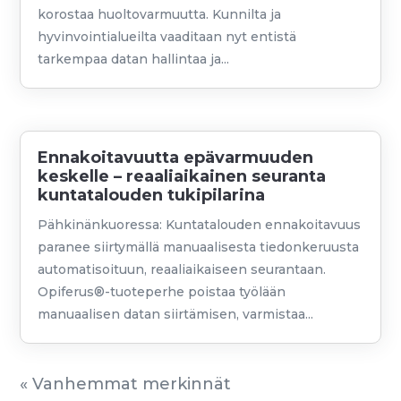
korostaa huoltovarmuutta. Kunnilta ja
hyvinvointialueilta vaaditaan nyt entistä
tarkempaa datan hallintaa ja...
Ennakoitavuutta epävarmuuden
keskelle – reaaliaikainen seuranta
kuntatalouden tukipilarina
Pähkinänkuoressa: Kuntatalouden ennakoitavuus
paranee siirtymällä manuaalisesta tiedonkeruusta
automatisoituun, reaaliaikaiseen seurantaan.
Opiferus®-tuoteperhe poistaa työlään
manuaalisen datan siirtämisen, varmistaa...
« Vanhemmat merkinnät