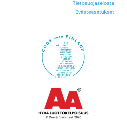
Tietosuojaseloste
Eväste­asetukset