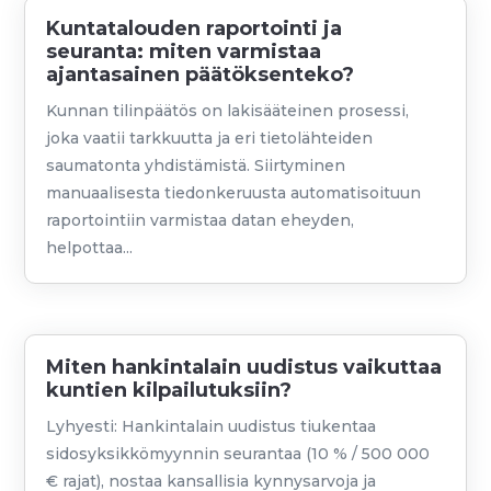
Kuntatalouden raportointi ja
seuranta: miten varmistaa
ajantasainen päätöksenteko?
Kunnan tilinpäätös on lakisääteinen prosessi,
joka vaatii tarkkuutta ja eri tietolähteiden
saumatonta yhdistämistä. Siirtyminen
manuaalisesta tiedonkeruusta automatisoituun
raportointiin varmistaa datan eheyden,
helpottaa...
Miten hankintalain uudistus vaikuttaa
kuntien kilpailutuksiin?
Lyhyesti: Hankintalain uudistus tiukentaa
sidosyksikkömyynnin seurantaa (10 % / 500 000
€ rajat), nostaa kansallisia kynnysarvoja ja