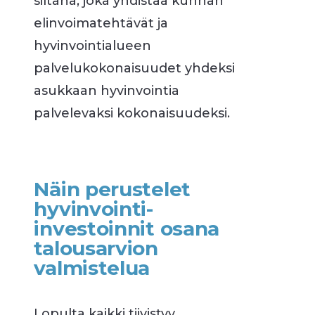
siltana, joka yhdistää kunnan
elinvoimatehtävät ja
hyvinvointialueen
palvelukokonaisuudet yhdeksi
asukkaan hyvinvointia
palvelevaksi kokonaisuudeksi.
Näin perustelet
hyvinvointi-
investoinnit osana
talousarvion
valmistelua
Lopulta kaikki tiivistyy