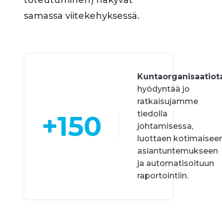
toteutuminen) näkyvät
samassa viitekehyksessä.
Kuntaorganisaatiot
hyödyntää jo
ratkaisujamme
tiedolla
+150
johtamisessa,
luottaen kotimaisee
asiantuntemukseen
ja automatisoituun
raportointiin.