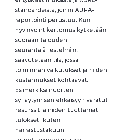
erityisvaatimuksista ja XBRL-
standardeista, joihin AURA-
raportointi perustuu. Kun
hyvinvointikertomus kytketään
suoraan talouden
seurantajärjestelmiin,
saavutetaan tila, jossa
toiminnan vaikutukset ja niiden
kustannukset kohtaavat.
Esimerkiksi nuorten
syrjäytymisen ehkäisyyn varatut
resurssit ja niiden tuottamat
tulokset (kuten
harrastustakuun