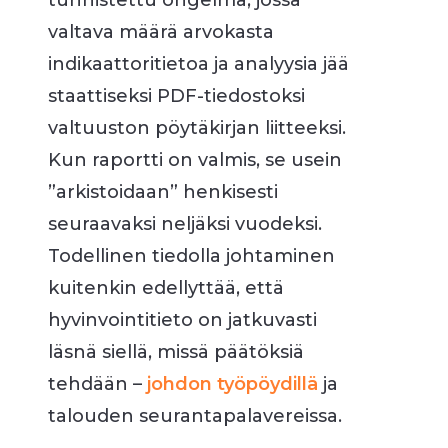
tunnistettu ongelma, jossa
valtava määrä arvokasta
indikaattoritietoa ja analyysia jää
staattiseksi PDF-tiedostoksi
valtuuston pöytäkirjan liitteeksi.
Kun raportti on valmis, se usein
”arkistoidaan” henkisesti
seuraavaksi neljäksi vuodeksi.
Todellinen tiedolla johtaminen
kuitenkin edellyttää, että
hyvinvointitieto on jatkuvasti
läsnä siellä, missä päätöksiä
tehdään –
johdon työpöydillä
ja
talouden seurantapalavereissa.