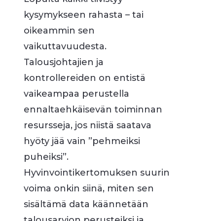
kysymykseen rahasta – tai
oikeammin sen
vaikuttavuudesta.
Talousjohtajien ja
kontrollereiden on entistä
vaikeampaa perustella
ennaltaehkäisevän toiminnan
resursseja, jos niistä saatava
hyöty jää vain ”pehmeiksi
puheiksi”.
Hyvinvointikertomuksen suurin
voima onkin siinä, miten sen
sisältämä data käännetään
talousarvion perusteiksi ja