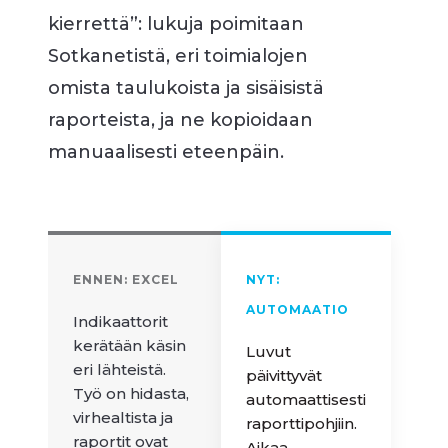
kierrettä”: lukuja poimitaan
Sotkanetistä, eri toimialojen
omista taulukoista ja sisäisistä
raporteista, ja ne kopioidaan
manuaalisesti eteenpäin.
ENNEN: EXCEL
NYT:
AUTOMAATIO
Indikaattorit
kerätään käsin
Luvut
eri lähteistä.
päivittyvät
Työ on hidasta,
automaattisesti
virhealtista ja
raporttipohjiin.
raportit ovat
Aikaa