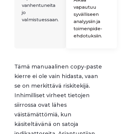
vanhentuneita
vapautuu
jo
syvälliseen
valmistuessaan.
analyysiin ja
toimenpide-
ehdotuksiin.
Tämä manuaalinen copy-paste
kierre ei ole vain hidasta, vaan
se on merkittävä riskitekijä.
Inhimilliset virheet tietojen
siirrossa ovat lähes
väistämättömiä, kun
käsiteltävänä on satoja
indikaattoreita. Asiantuntijan