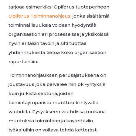
tarjoaa esimerkiksi Opiferus tuoteperheen
Opiferus Toiminnanohjaus
, jonka sisältämiä
toiminnallisuuksia voidaan hyödyntää
organisaation eri prosesseissa ja yksiköissä
hyvin erilaisin tavoin ja silti tuottaa
yhdenmukaista tietoa koko organisaation
raportointiin.
Toiminnanohjauksen perusajatuksena on
joustavuus joka palvelee niin pk -yrityksiä
kuin julkista sektoria, joiden
toimintaympäristö muuttuu kiihtyvällä
vauhdilla. Pysyäkseen vauhdissa mukana
muutoksia toimintaan ja käytettäviin
työkaluihin on voitava tehdä ketterästi.