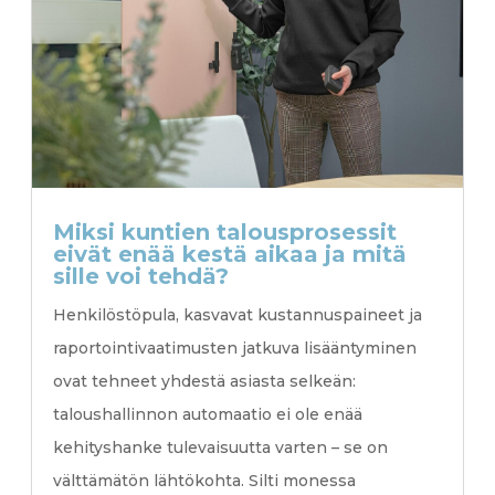
Miksi kuntien talousprosessit
eivät enää kestä aikaa ja mitä
sille voi tehdä?
Henkilöstöpula, kasvavat kustannuspaineet ja
raportointivaatimusten jatkuva lisääntyminen
ovat tehneet yhdestä asiasta selkeän:
taloushallinnon automaatio ei ole enää
kehityshanke tulevaisuutta varten – se on
välttämätön lähtökohta. Silti monessa