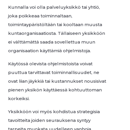
Kunnalla voi olla palveluyksikkö tai yhtiö,
joka poikkeaa toiminnaltaan,
toimintaypäristöltään tai kooltaan muusta
kuntaorganisaatiosta. Tällaiseen yksikköön
ei välttämättä saada sovellettua muun
organisaation käyttämiä ohjelmistoja.
Käytössä olevista ohjelmistoista voivat
puuttua tarvittavat toiminnallisuudet, ne
ovat liian jäykkiä tai kustannukset nousisivat
pienen yksikön käyttäessä kohtuuttoman
korkeiksi.
Yksikköön voi myös kohdistua strategisia
tavoitteita joiden seurauksena syntyy
tarpeita muokata uudelleen vanhoja