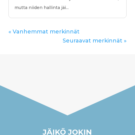
mutta niiden hallinta jäi...
« Vanhemmat merkinnät
Seuraavat merkinnät »
JÄIKÖ JOKIN