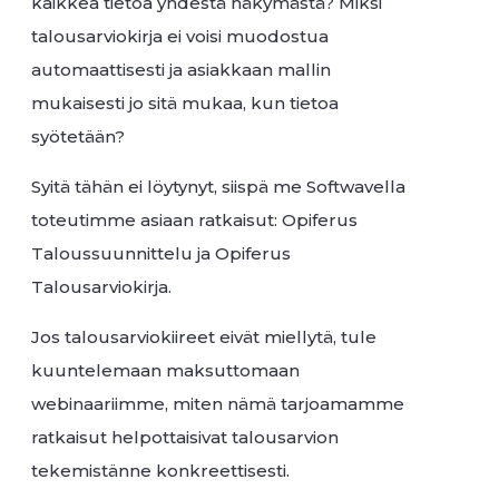
kaikkea tietoa yhdestä näkymästä? Miksi
talousarviokirja ei voisi muodostua
automaattisesti ja asiakkaan mallin
mukaisesti jo sitä mukaa, kun tietoa
syötetään?
Syitä tähän ei löytynyt, siispä me Softwavella
toteutimme asiaan ratkaisut: Opiferus
Taloussuunnittelu ja Opiferus
Talousarviokirja.
Jos talousarviokiireet eivät miellytä, tule
kuuntelemaan maksuttomaan
webinaariimme, miten nämä tarjoamamme
ratkaisut helpottaisivat talousarvion
tekemistänne konkreettisesti.