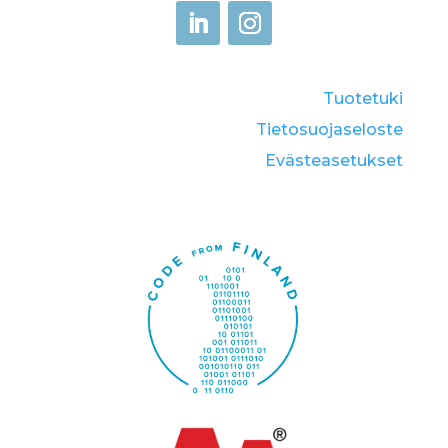
Tuotetuki
Tietosuojaseloste
Eväste­asetukset