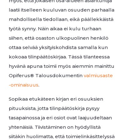
myös, että jokaisen osa-alueen asiantuntija
laatii itselleen kuuluvan osuuden parhaalla
mahdollisella tiedollaan, eikä päällekkäistä
työtä synny. Näin aikaa ei kulu turhaan
siihen, että osaston ulkopuolinen henkilö
ottaa selvää yksityiskohdista samalla kun
kokoaa tilinpäätöskirjaa. Tässä tilanteessa
hyvänä apuna toimii myös aiemmin mainittu
Opiferus
®
Talousdokumentin
valmiusaste
-ominaisuus
.
Sopikaa etukäteen kirjan eri osuuksien
pituuksista, jotta tilinpäätöskirja pysyy
tasapainossa ja eri osiot ovat laajuudeltaan
yhtenäisiä. Tiivistäminen on hyödyllistä
siitäkin huolimatta, että toimielinkäsittelyssä