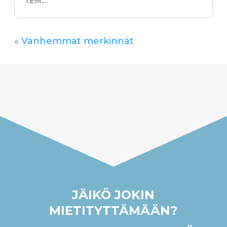
TEM,...
« Vanhemmat merkinnät
JÄIKÖ JOKIN
MIETITYTTÄMÄÄN?