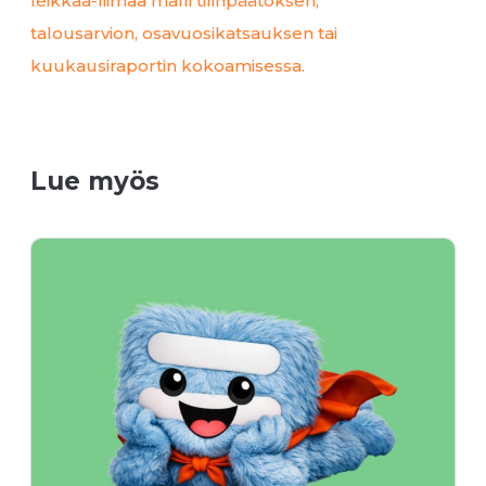
leikkaa-liimaa malli tilinpäätöksen,
talousarvion, osavuosikatsauksen tai
kuukausiraportin kokoamisessa.
Lue myös