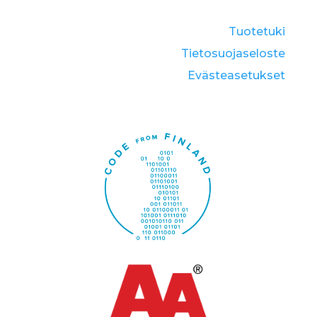
Tuotetuki
Tietosuojaseloste
Eväste­asetukset