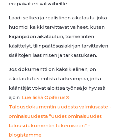
eräpäivät eri välivaiheille.
Laadi selkeä ja realistinen aikataulu, joka
huomioi kaikki tarvittavat vaiheet, kuten
kirjanpidon aikataulun, toimielinten
käsittelyt, tilinpäätösasiakirjan tarvittavien
sisältöjen laatimisen ja tarkastuksen.
Jos dokumentti on kaksikielinen, on
aikataulutus entistä tärkeämpää, jotta
kääntäjät voivat aloittaa työnsä jo hyvissä
ajoin.
Lue lisää Opiferus
®
Talousdokumentin uudesta valmiusaste -
ominaisuudesta “Uudet ominaisuudet
talousdokumentin tekemiseen” -
blogistamme.