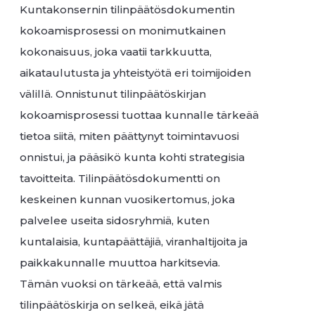
Kuntakonsernin tilinpäätösdokumentin
kokoamisprosessi on monimutkainen
kokonaisuus, joka vaatii tarkkuutta,
aikataulutusta ja yhteistyötä eri toimijoiden
välillä. Onnistunut tilinpäätöskirjan
kokoamisprosessi tuottaa kunnalle tärkeää
tietoa siitä, miten päättynyt toimintavuosi
onnistui, ja pääsikö kunta kohti strategisia
tavoitteita. Tilinpäätösdokumentti on
keskeinen kunnan vuosikertomus, joka
palvelee useita sidosryhmiä, kuten
kuntalaisia, kuntapäättäjiä, viranhaltijoita ja
paikkakunnalle muuttoa harkitsevia.
Tämän vuoksi on tärkeää, että valmis
tilinpäätöskirja on selkeä, eikä jätä