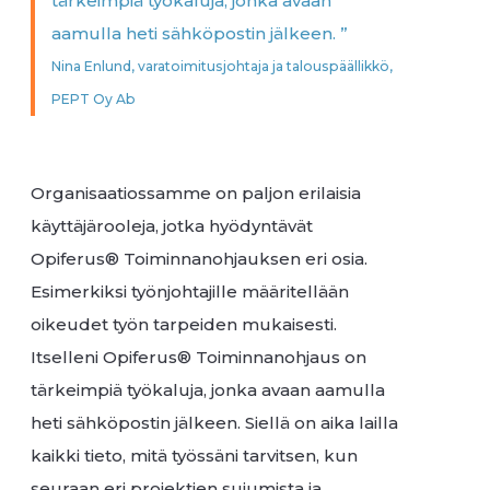
tärkeimpiä työkaluja, jonka avaan
aamulla heti sähköpostin jälkeen. ”
Nina Enlund, varatoimitusjohtaja ja talouspäällikkö,
PEPT Oy Ab
Organisaatiossamme on paljon erilaisia
käyttäjärooleja, jotka hyödyntävät
Opiferus® Toiminnanohjauksen eri osia.
Esimerkiksi työnjohtajille määritellään
oikeudet työn tarpeiden mukaisesti.
Itselleni Opiferus® Toiminnanohjaus on
tärkeimpiä työkaluja, jonka avaan aamulla
heti sähköpostin jälkeen. Siellä on aika lailla
kaikki tieto, mitä työssäni tarvitsen, kun
seuraan eri projektien sujumista ja