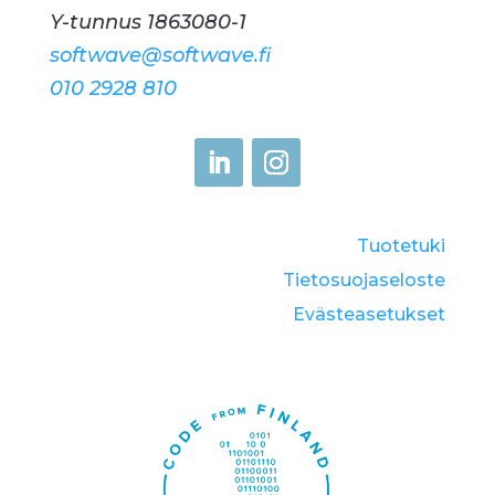
Y-tunnus 1863080-1
softwave@softwave.fi
010 2928 810
Tuotetuki
Tietosuojaseloste
Eväste­asetukset