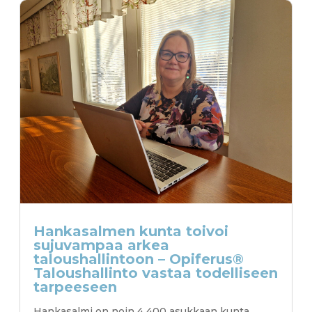
Hankasalmen kunta toivoi
sujuvampaa arkea
taloushallintoon – Opiferus®
Taloushallinto vastaa todelliseen
tarpeeseen
Hankasalmi on noin 4 400 asukkaan kunta